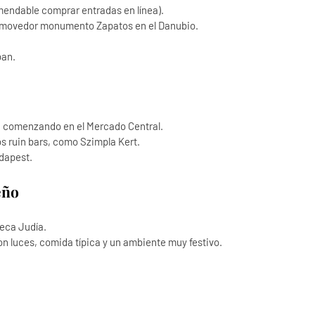
endable comprar entradas en línea).
conmovedor monumento Zapatos en el Danubio.
ban.
, comenzando en el Mercado Central.
os ruin bars, como Szimpla Kert.
udapest.
eño
teca Judía.
on luces, comida típica y un ambiente muy festivo.