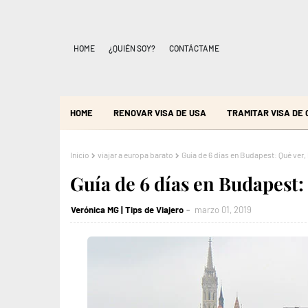
HOME
¿QUIÉN SOY?
CONTÁCTAME
HOME
RENOVAR VISA DE USA
TRAMITAR VISA DE
Inicio
viajar a europa barato
Guía de 6 días en Budapest: Qué ver
Guía de 6 días en Budapest:
Verónica MG | Tips de Viajero
marzo 01, 2019