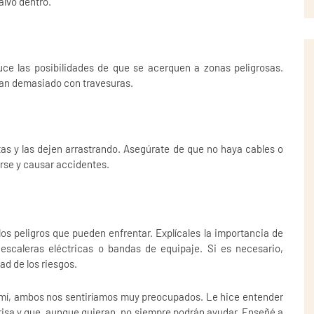
alvo dentro.
uce las posibilidades de que se acerquen a zonas peligrosas.
igan demasiado con travesuras.
as y las dejen arrastrando. Asegúrate de que no haya cables o
se y causar accidentes.
 los peligros que pueden enfrentar. Explícales la importancia de
escaleras eléctricas o bandas de equipaje. Si es necesario,
d de los riesgos.
de mí, ambos nos sentiríamos muy preocupados. Le hice entender
risa y que, aunque quieran, no siempre podrán ayudar. Enseñé a