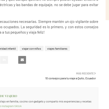
éctricas y las bandas de equipaje, no se debe jugar para evitar
precauciones necesarias. Siempre mantén un ojo vigilante sobre
os ocupados. La seguridad es lo primero, y con estos consejos
 a tus pequeños y viaja feliz!
ridad infantil
viajar con niños
viajes familiares
MÁS RECIENTE
10 consejos para tu viaje a Quito, Ecuador
 DE VIAJERO
. Viajo en familia, cocino con gadgets y comparto mis experiencias y recetas
e
instagram
tiktok