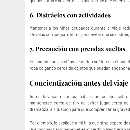
queden atrás o se cierren las puertas sin que estén a s
6. Distráelos con actividades
Mantener a los niños ocupados durante el viaje red
Llévalos con juegos o libros para evitar que se distra
7. Precaución con prendas sueltas
Es común que los niños se quiten suéteres o chaquet
ropa colgando cerca de objetos que puedan enganchar
Concientización antes del viaje
Antes de viajar, es crucial hablar con tus hijos sobre
mantenerse cerca de ti y de evitar jugar cerca de 
dramatiza la situación para que comprendan la graveda
Por ejemplo, le expliqué a mi hija que si se separa 
que muchas personas en el aeropuerto o tren tienen p