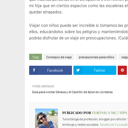
mi hija que en ciertos espacios como las escaleras el
quedar atrapados.
Viajar con niños puede ser increíble si tomamos las 
ellos, educándolos sobre los peligros y manteniéndol
podrás disfrutar de un viaje sin preocupaciones. ¡Cuida
Tags
Consejos de viaje
precauciones para niños
segu
Facebook
Twitter
MÁS ANTIGUA
Guía para visitar Gerasa y el Castillo de Ajlun en Jordania
PUBLICADO POR
VERÓNICA MG | TIPS
Turistóloga de profesión; blogger por afición
en blogs y redes sociales.
facebook
X
youtub