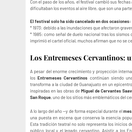
Con el paso de los años, el festival cambió sus fechas
dificultaban los eventos al aire libre, que son una part
El festival solo ha sido cancelado en dos ocasiones:
* 1973: debido a las inundaciones que afectaron grave
* 1985: como señal de duelo nacional tras los sismos
imprimió el cartel oficial, muchos afirman que no se c
Los Entremeses Cervantinos: un
A pesar del enorme crecimiento y proyección intern
los
Entremeses Cervantinos
continúan siendo una
transforma a la ciudad de Guanajuato en un epicentro 
inspiradas en las obras de
Miguel de Cervantes Saa
San Roque
, uno de los sitios más emblemáticos del ce
A lo largo del año —y de forma especial durante el
mes 
una puesta en escena que conserva la esencia popul
Esta tradición teatral no solo representa los inicios 
público local y el legado cervantino. Asistir a los