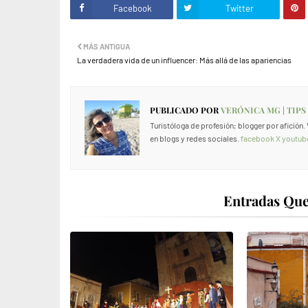
Facebook
Twitter
MÁS ANTIGUA
La verdadera vida de un influencer: Más allá de las apariencias
PUBLICADO POR
VERÓNICA MG | TIPS
Turistóloga de profesión; blogger por afición
en blogs y redes sociales.
facebook
X
youtub
Entradas Que