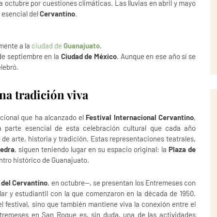
 a octubre por cuestiones climáticas. Las lluvias en abril y mayo
e esencial del
Cervantino
.
mente a la
ciudad de
Guanajuato
.
 de septiembre en la
Ciudad de México
. Aunque en ese año sí se
elebró.
a tradición viva
acional que ha alcanzado el
Festival Internacional Cervantino
,
 parte esencial de esta celebración cultural que cada año
de arte, historia y tradición. Estas representaciones teatrales,
vedra
, siguen teniendo lugar en su espacio original: la
Plaza de
ntro histórico de Guanajuato.
del Cervantino
, en octubre—, se presentan los Entremeses con
ar y estudiantil con la que comenzaron en la década de 1950.
del festival, sino que también mantiene viva la conexión entre el
 Entremeses en San Roque es, sin duda, una de las actividades