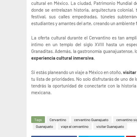
cultural en México. La ciudad, Patrimonio Mundial 
donde se entrelazan historia, arquitectura colonial, 
festival, sus calles empedradas, túneles subterrán
estudiantes y amantes del arte, creando un ambiente 
La oferta cultural durante el Cervantino es tan ampl
íntimo en un templo del siglo XVIII hasta un esp
Granaditas. Además, la gastronomía guanajuatense, l
experiencia cultural inmersiva
.
Si estás planeando un viaje a México en otoño,
visita
tu lista de prioridades. No solo disfrutarás de uno de
tendrás la oportunidad de conectarte con la historia
mexicana.
Tags
Cervantino
cervantino Guanajuato
cervantino si
Guanajuato
viaje al cervantino
visitar Guanajuato