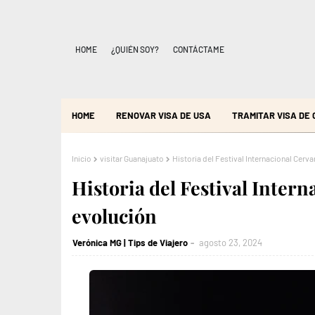
HOME
¿QUIÉN SOY?
CONTÁCTAME
HOME
RENOVAR VISA DE USA
TRAMITAR VISA DE
Inicio
visitar Guanajuato
Historia del Festival Internacional Cerva
Historia del Festival Inter
evolución
Verónica MG | Tips de Viajero
agosto 23, 2024