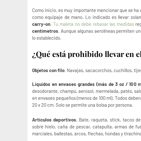
Como inicio, es muy importante mencionar que se ha vu
como equipaje de mano. Lo indicado es llevar solam
carry-on
.
Tu maleta no debe rebasar las medidas
reg
centímetros
. Aunque algunas aerolíneas permiten un
lo establecido.
¿Qué está prohibido llevar en 
Objetos con filo
.
Navajas, sacacorchos, cuchillos, tijer
Líquidos
en envases grandes (más de 3 oz / 100 m
desodorante, champú, aerosol, mermelada, patés, salsa
en envases pequeños (menos de 100 ml). Todos deben
20 x 20 cm. Solo se permite una bolsa por persona.
Artículos deportivos.
Bate, raqueta, stick, tacos de 
sobre hielo, caña de pescar, catapulta, armas de fue
marciales, ballestas, arcos, flechas, hondas y tirachin