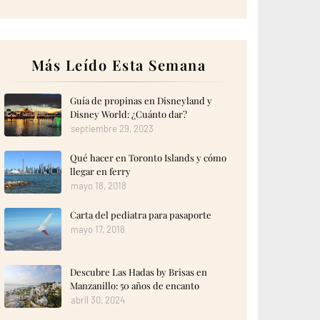
Más Leído Esta Semana
Guía de propinas en Disneyland y
Disney World: ¿Cuánto dar?
septiembre 29, 2023
Qué hacer en Toronto Islands y cómo
llegar en ferry
mayo 18, 2018
Carta del pediatra para pasaporte
mayo 17, 2018
Descubre Las Hadas by Brisas en
Manzanillo: 50 años de encanto
abril 30, 2024