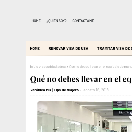
HOME
¿QUIÉN SOY?
CONTÁCTAME
HOME
RENOVAR VISA DE USA
TRAMITAR VISA DE
Inicio
seguridad aérea
Qué no debes llevar en el equipaje de man
Qué no debes llevar en el e
Verónica MG | Tips de Viajero
agosto 16, 2018