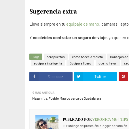
Sugerencia extra
Lleva siempre en tu
equipaje de mano
: cámaras, lapto
Y
no olvides contratar un seguro de viaje
, ya que en
Tags
aeropuertos
cómo hacer la maleta
Consejos de 
equipaje inteligente
Equipaje ligero
qué no llevar
seg
Facebook
Twitter
MÁS ANTIGUA
Mazamitla, Pueblo Mágico cerca de Guadalajara
PUBLICADO POR
VERÓNICA MG | TIPS
Turistóloga de profesión; blogger por afición