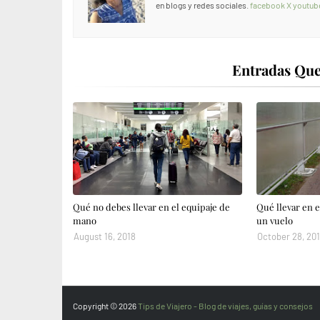
en blogs y redes sociales.
facebook
X
youtub
Entradas Que
Qué no debes llevar en el equipaje de
Qué llevar en 
mano
un vuelo
August 16, 2018
October 28, 201
Copyright ©
2026
Tips de Viajero - Blog de viajes, guías y consejos