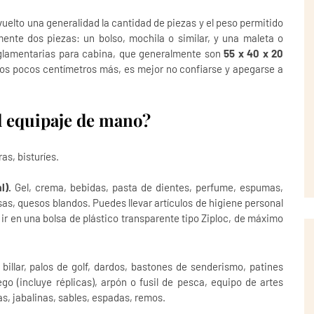
elto una generalidad la cantidad de piezas y el peso permitido
ente dos piezas: un bolso, mochila o similar, y una maleta o
lamentarias para cabina, que generalmente son
55 x 40 x 20
os pocos centímetros más, es mejor no confiarse y apegarse a
el equipaje de mano?
as, bisturíes.
l).
Gel, crema, bebidas, pasta de dientes, perfume, espumas,
s, quesos blandos. Puedes llevar artículos de higiene personal
 ir en una
bolsa de plástico transparente tipo Ziploc
, de máximo
billar, palos de golf, dardos, bastones de senderismo, patines
go (incluye réplicas), arpón o fusil de pesca, equipo de artes
as, jabalinas, sables, espadas, remos.