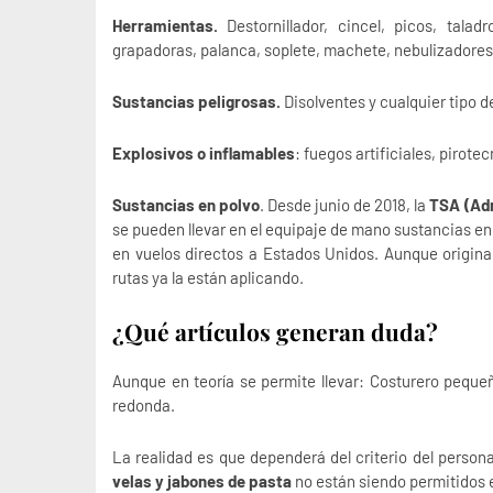
Herramientas.
Destornillador, cincel, picos, taladro
grapadoras, palanca, soplete, machete, nebulizadores
Sustancias peligrosas.
Disolventes y cualquier tipo 
Explosivos o inflamables
: fuegos artificiales, pirot
Sustancias en polvo
. Desde junio de 2018, la
TSA (Adm
se pueden llevar en el equipaje de mano sustancias e
en vuelos directos a Estados Unidos. Aunque origin
rutas ya la están aplicando.
¿Qué artículos generan duda?
Aunque en teoría se permite llevar: Costurero pequeñ
redonda.
La realidad es que dependerá del criterio del person
velas y jabones de pasta
no están siendo permitidos e