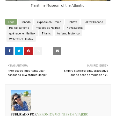
Maritime Museum of the Atlantic.
Tags
Canadá
exposición Titanic
Halifax
Halifax Canadá
Halifax turismo
museos de Halifax
Nova Scotia
qué hacer en Halifax
Titanic
turismo histórico
Waterfront Halifax
MÁS ANTIGUA
MÁS RECIENTE
¿Por qué es importante usar
Empire State Building, el atractivo
candados TSA en tu equipaje?
que no pasa de moda en NYC
PUBLICADO POR
VERÓNICA MG | TIPS DE VIAJERO