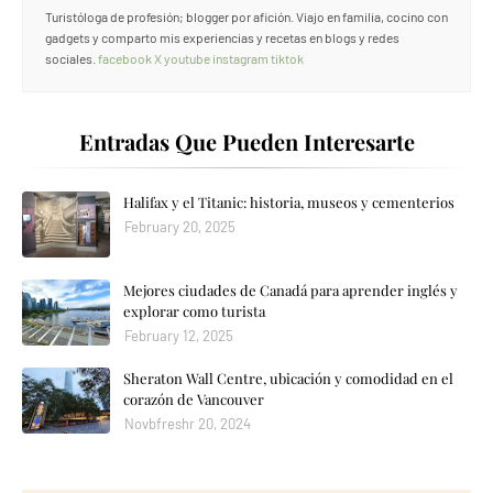
Turistóloga de profesión; blogger por afición. Viajo en familia, cocino con
gadgets y comparto mis experiencias y recetas en blogs y redes
sociales.
facebook
X
youtube
instagram
tiktok
Entradas Que Pueden Interesarte
Halifax y el Titanic: historia, museos y cementerios
February 20, 2025
Mejores ciudades de Canadá para aprender inglés y
explorar como turista
February 12, 2025
Sheraton Wall Centre, ubicación y comodidad en el
corazón de Vancouver
Novbfreshr 20, 2024