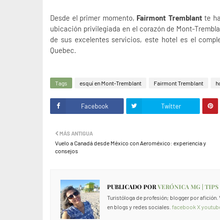
Desde el primer momento,
Fairmont Tremblant
te ha
ubicación privilegiada en el corazón de Mont-Tremblan
de sus excelentes servicios, este hotel es el comp
Quebec.
Tags
esquí en Mont-Tremblant
Fairmont Tremblant
h
Facebook
Twitter
MÁS ANTIGUA
Vuelo a Canadá desde México con Aeroméxico: experiencia y
consejos
PUBLICADO POR
VERÓNICA MG | TIPS
Turistóloga de profesión; blogger por afición
en blogs y redes sociales.
facebook
X
youtub