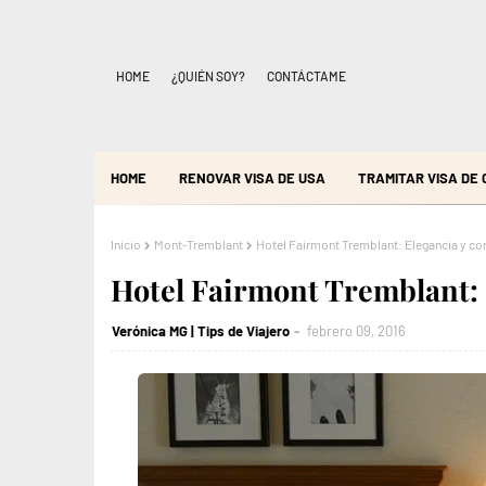
HOME
¿QUIÉN SOY?
CONTÁCTAME
HOME
RENOVAR VISA DE USA
TRAMITAR VISA DE
Inicio
Mont-Tremblant
Hotel Fairmont Tremblant: Elegancia y co
Hotel Fairmont Tremblant: 
Verónica MG | Tips de Viajero
febrero 09, 2016