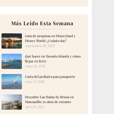
Más Leído Esta Semana
Guía de propinas en Disneyland y
Disney World: ¿Cuánto dar?
septiembre 29, 2023
Qué hacer en Toronto Islands y cómo
llegar en ferry
mayo 18, 2018
Carta del pediatra para pasaporte
mayo 17, 2018
Descubre Las Hadas by Brisas en
Manzanillo: 50 años de encanto
abril 30, 2024