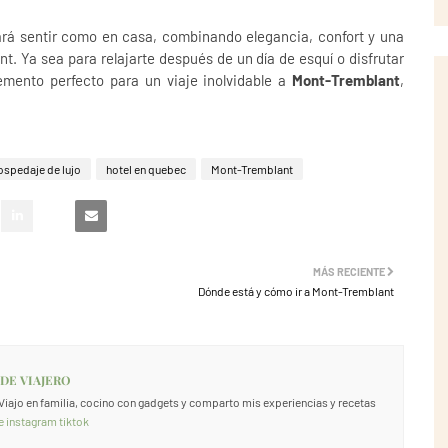
rá sentir como en casa, combinando elegancia, confort y una
t. Ya sea para relajarte después de un día de esquí o disfrutar
lemento perfecto para un viaje inolvidable a
Mont-Tremblant
,
ospedaje de lujo
hotel en quebec
Mont-Tremblant
MÁS RECIENTE
Dónde está y cómo ir a Mont-Tremblant
 DE VIAJERO
. Viajo en familia, cocino con gadgets y comparto mis experiencias y recetas
e
instagram
tiktok