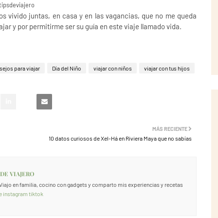
ipsdeviajero
s vivido juntas, en casa y en las vagancias, que no me queda
ar y por permitirme ser su guía en este viaje llamado vida.
sejos para viajar
Día del Niño
viajar con niños
viajar con tus hijos
MÁS RECIENTE
10 datos curiosos de Xel-Há en Riviera Maya que no sabías
 DE VIAJERO
. Viajo en familia, cocino con gadgets y comparto mis experiencias y recetas
e
instagram
tiktok