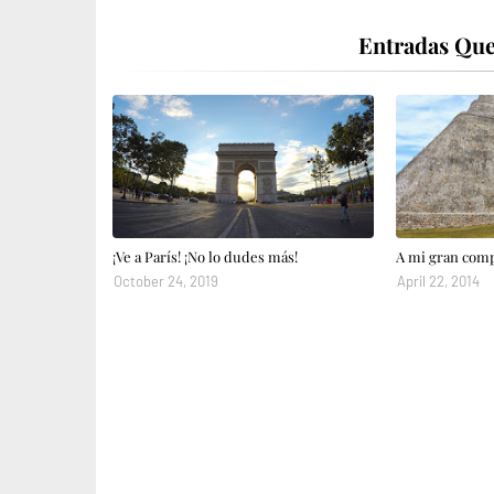
Entradas Que
¡Ve a París! ¡No lo dudes más!
A mi gran comp
October 24, 2019
April 22, 2014