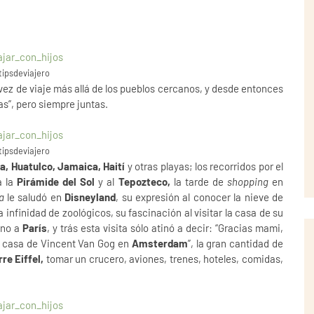
ipsdeviajero
vez de viaje más allá de los pueblos cercanos, y desde entonces
as”, pero siempre juntas.
ipsdeviajero
pa, Huatulco, Jamaica, Haití
y otras playas; los recorridos por el
a la
Pirámide del Sol
y al
Tepozteco,
la tarde de
shopping
en
a
le saludó en
Disneyland
, su expresión al conocer la nieve de
s a infinidad de zoológicos, su fascinación al visitar la casa de su
ano a
París
, y trás esta visita sólo atinó a decir: “Gracias mami,
la casa de Vincent Van Gog en
Amsterdam
”, la gran cantidad de
re Eiffel,
tomar un crucero, aviones, trenes, hoteles, comidas,