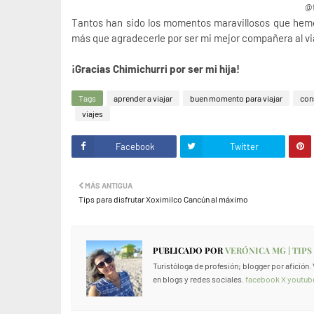
@t
Tantos han sido los momentos maravillosos que hemo
más que agradecerle por ser mi mejor compañera al viaj
¡Gracias Chimichurri por ser mi hija!
Tags
aprender a viajar
buen momento para viajar
con
viajes
Facebook
Twitter
MÁS ANTIGUA
Tips para disfrutar Xoximilco Cancún al máximo
PUBLICADO POR
VERÓNICA MG | TIPS
Turistóloga de profesión; blogger por afición
en blogs y redes sociales.
facebook
X
youtub