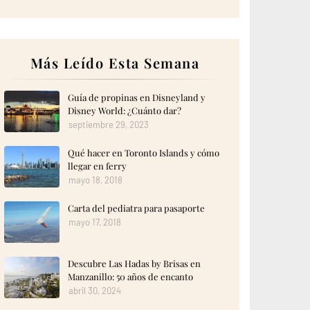
Más Leído Esta Semana
Guía de propinas en Disneyland y
Disney World: ¿Cuánto dar?
septiembre 29, 2023
Qué hacer en Toronto Islands y cómo
llegar en ferry
mayo 18, 2018
Carta del pediatra para pasaporte
mayo 17, 2018
Descubre Las Hadas by Brisas en
Manzanillo: 50 años de encanto
abril 30, 2024