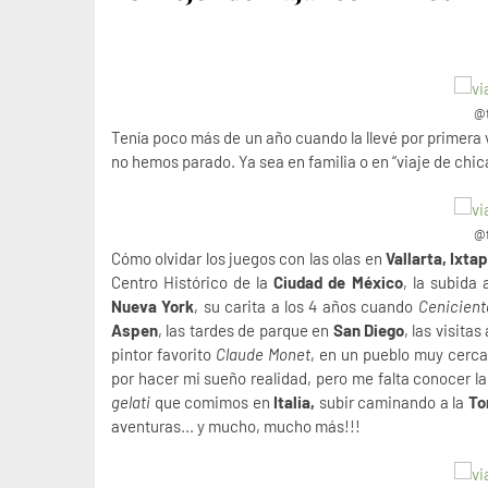
@t
Tenía poco más de un año cuando la llevé por primera 
no hemos parado. Ya sea en familia o en “viaje de chic
@t
Cómo olvidar los juegos con las olas en
Vallarta, Ixta
Centro Histórico de la
Ciudad de México
, la subida 
Nueva York
, su carita a los 4 años cuando
Cenicient
Aspen
, las tardes de parque en
San Diego
, las visita
pintor favorito
Claude Monet
, en un pueblo muy cerc
por hacer mi sueño realidad, pero me falta conocer 
gelati
que comimos en
Italia,
subir caminando a la
Tor
aventuras...
y mucho, mucho más!!!