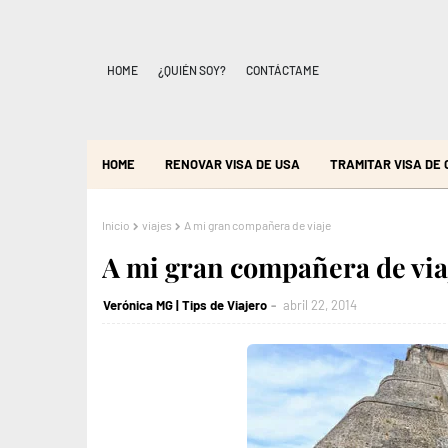
HOME
¿QUIÉN SOY?
CONTÁCTAME
HOME
RENOVAR VISA DE USA
TRAMITAR VISA DE
Inicio
viajes
A mi gran compañera de viaje
A mi gran compañera de via
Verónica MG | Tips de Viajero
abril 22, 2014