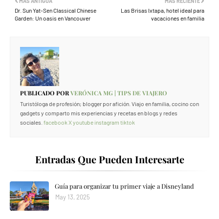
MÁS ANTIGUA
MÁS RECIENTE
Dr. Sun Yat-Sen Classical Chinese
Las Brisas Ixtapa, hotel ideal para
Garden: Un oasis en Vancouver
vacaciones en familia
PUBLICADO POR
VERÓNICA MG | TIPS DE VIAJERO
Turistóloga de profesión; blogger por afición. Viajo en familia, cocino con
gadgets y comparto mis experiencias y recetas en blogs y redes
sociales.
facebook
X
youtube
instagram
tiktok
Entradas Que Pueden Interesarte
Guía para organizar tu primer viaje a Disneyland
May 13, 2025