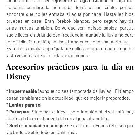
menos uno debe ser
repelente al agua
. Cuando mi hija era
pequeña siempre le compraba tenis de un estilo, porque
encontré que no les entraba el agua por nada. Hasta les hice
pruebas en casa. Eran Reebok blancos, pero seguro hay de
otras marcas también. De verdad son indispensables, porque
suele llover en Orlando con frecuencia, aunque la lluvia no dure
todo el día. O también, por las atracciones donde salta el agua.
Evito las sandalias tipo “pata de gallo”, porque créanme que he
visto volar más de una en las atracciones.
Accesorios prácticos para tu día en
Disney
* Impermeable
(aunque no sea temporada de lluvias). El tiempo
es tan cambiante en la actualidad, que es mejor ir preparados.
* Lentes para sol
.
* Paraguas
. Sirve por si llueve, pero también si el sol está muy
fuerte a la hora de hacer la fila en alguna atracción.
* Suéter o sudadera
. Aunque sea verano, a veces refresca por
las tardes. Sobre todo en California.