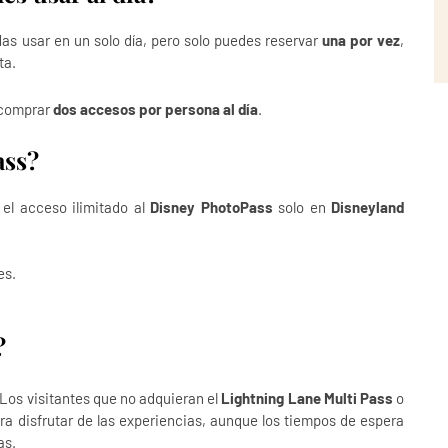
s usar en un solo día, pero solo puedes reservar
una por vez
,
ta.
 comprar
dos accesos por persona al día
.
ass?
e el acceso ilimitado al
Disney PhotoPass
solo en
Disneyland
es.
?
 Los visitantes que no adquieran el
Lightning Lane Multi Pass
o
ra disfrutar de las experiencias, aunque los tiempos de espera
as.