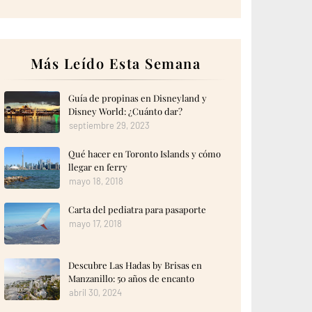
Más Leído Esta Semana
Guía de propinas en Disneyland y
Disney World: ¿Cuánto dar?
septiembre 29, 2023
Qué hacer en Toronto Islands y cómo
llegar en ferry
mayo 18, 2018
Carta del pediatra para pasaporte
mayo 17, 2018
Descubre Las Hadas by Brisas en
Manzanillo: 50 años de encanto
abril 30, 2024