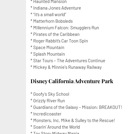
* Haunted Mansion
* Indiana Jones Adventure
* “it’s a small world”
* Matterhorn Bobsleds
* Millennium Falcon: Smugglers Run
* Pirates of the Caribbean
* Roger Rabbit’s Car Toon Spin
* Space Mountain
* Splash Mountain
* Star Tours – The Adventures Continue
* Mickey & Minnie's Runaway Railway
Disney California Adventure Park
* Goofy’s Sky School
* Grizzly River Run
* Guardians of the Galaxy – Mission: BREAKOUT!
* Incredicoaster
* Monsters, Inc. Mike & Sulley to the Rescue!
* Soarin’ Around the World
* Toy Story Midway Mania