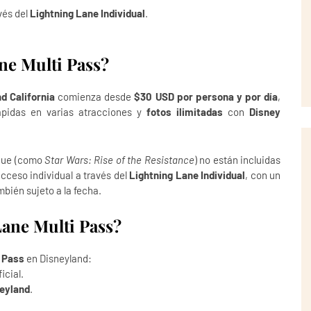
vés del
Lightning Lane Individual
.
ne Multi Pass?
d California
comienza desde
$30 USD por persona y por día
,
ápidas en varias atracciones y
fotos ilimitadas
con
Disney
rque (como
Star Wars: Rise of the Resistance
) no están incluidas
acceso individual a través del
Lightning Lane Individual
, con un
mbién sujeto a la fecha.
ane Multi Pass?
i Pass
en Disneyland:
icial.
eyland
.