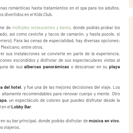
nas románticas hasta tratamientos en el spa para los adultos.
s divertidos en el Kids Club.
one de
múltiples restaurantes y bares
, donde podrás probar los
escado, así como ceviche y tacos de camarón, y hasta pozole, si
errero). Para las cenas de especialidad, hay diversas opciones:
 Mexicano, entre otros.
r sus instalaciones se convierte en parte de la experiencia.
ncones escondidos y disfrutar de sus espectaculares vistas al
lguna de sus
albercas panorámicas
o descansar en su
playa
.
a del hotel
, y fue una de las mejores decisiones del viaje. Los
on altamente recomendables para renovar cuerpo y mente. Otro
tapa
, un espectáculo de colores que puedes disfrutar desde la
 en el
Lobby Bar
.
 en su bar principal, donde podrás disfrutar de
música en vivo
,
os viajeros.