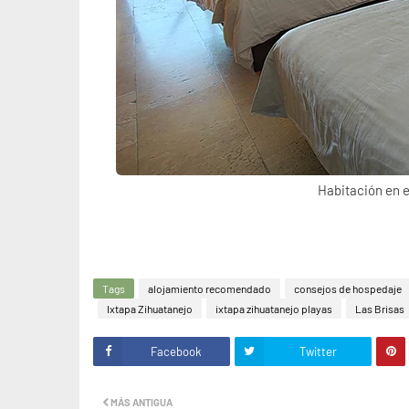
Habitación en e
Tags
alojamiento recomendado
consejos de hospedaje
Ixtapa Zihuatanejo
ixtapa zihuatanejo playas
Las Brisas
Facebook
Twitter
MÁS ANTIGUA