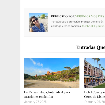
PUBLICADO POR
VERÓNICA MG | TIPS
Turistóloga de profesión; blogger por afición
en blogs y redes sociales.
facebook
X
youtub
Entradas Que
Las Brisas Ixtapa, hotel ideal para
Hotel Courtyar
vacaciones en familia
Cerca de Disne
January 27, 2025
February 05, 2