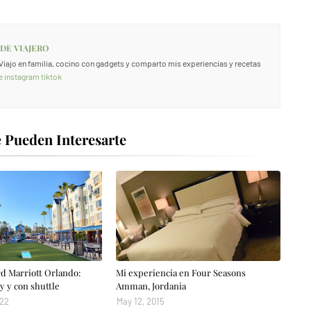
 DE VIAJERO
. Viajo en familia, cocino con gadgets y comparto mis experiencias y recetas
e
instagram
tiktok
 Pueden Interesarte
d Marriott Orlando:
Mi experiencia en Four Seasons
y y con shuttle
Amman, Jordania
022
May 12, 2015