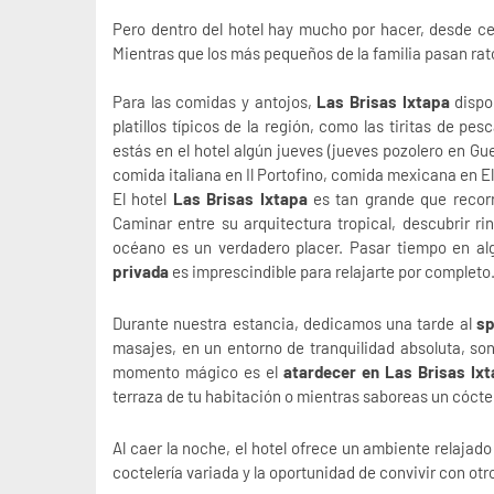
Pero dentro del hotel hay mucho por hacer, desde ce
Mientras que los más pequeños de la familia pasan rato
Para las comidas y antojos,
Las Brisas Ixtapa
disp
platillos típicos de la región, como las tiritas de p
estás en el hotel algún jueves (jueves pozolero en Gu
comida italiana en Il Portofino, comida mexicana en El
El hotel
Las Brisas Ixtapa
es tan grande que recorre
Caminar entre su arquitectura tropical, descubrir ri
océano es un verdadero placer. Pasar tiempo en a
privada
es imprescindible para relajarte por completo
Durante nuestra estancia, dedicamos una tarde al
sp
masajes, en un entorno de tranquilidad absoluta, s
momento mágico es el
atardecer en Las Brisas Ix
terraza de tu habitación o mientras saboreas un cóctel
Al caer la noche, el hotel ofrece un ambiente relajado
coctelería variada y la oportunidad de convivir con otr