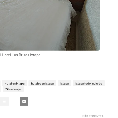
l Hotel Las Brisas Ixtapa.
Hotel en Ixtapa
hoteles en ixtapa
Ixtapa
ixtapa todo incluido
Zihuatanejo
MÁS RECIENTE