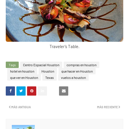
Traveler’s Table.
Tags
Centro Espacial Houston
compras en houston
hotel en houston
Houston
que hacer en Houston
que ver en Houston
Texas
vuelos a houston
MÁS ANTIGUA
MÁS RECIENTE