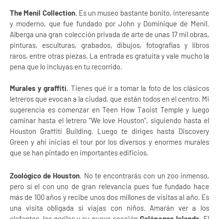
The Menil Collection
. Es un museo bastante bonito, interesante
y moderno, que fue fundado por John y Dominique de Menil.​
Alberga una gran colección privada de arte de unas 17 mil obras,
pinturas, esculturas, grabados, dibujos, fotografías y libros
raros, entre otras piezas. La entrada es gratuita y vale mucho la
pena que lo incluyas en tu recorrido.
Murales y graffiti
. Tienes qué ir a tomar la foto de los clásicos
letreros que evocan a la ciudad, que están todos en el centro. Mi
sugerencia es comenzar en Teen How Taoist Temple y luego
caminar hasta el letrero “We love Houston”, siguiendo hasta el
Houston Graffiti Building. Luego te diriges hasta Discovery
Green y ahí inicias el tour por los diversos y enormes murales
que se han pintado en importantes edificios.
Zoológico de Houston
. No te encontrarás con un zoo inmenso,
pero sí el con uno de gran relevancia pues fue fundado hace
más de 100 años y recibe unos dos millones de visitas al año. Es
una visita obligada si viajas con niños. Amarán ver a los
elefantes, los gorilas y su nueva sección
Galápagos Islands
. El