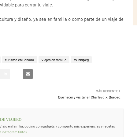
vidable para cerrar tu viaje.
cultura y diseño, ya sea en familia o como parte de un viaje de
turismo en Canadá
viajes en familia
Winnipeg
MÁS RECIENTE
Qué hacer y visitar en Charlevoix, Quebec
 DE VIAJERO
. Viajo en familia, cocino con gadgets y comparto mis experiencias y recetas
e
instagram
tiktok