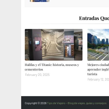
Entradas Que
Halifax y el Titanic: historia, museos y
Mejores ciudad
cementerios
aprender inglé
turista
February 20, 2025
February 12, 20
Copyright ©
2026
Tips de Viajero - Blog de viajes, guías y consejos