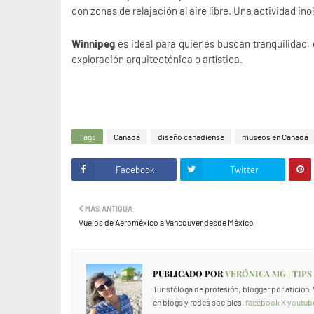
con zonas de relajación al aire libre. Una actividad inol
Winnipeg
es ideal para quienes buscan tranquilidad, 
exploración arquitectónica o artística.
Tags
Canadá
diseño canadiense
museos en Canadá
Facebook
Twitter
MÁS ANTIGUA
Vuelos de Aeroméxico a Vancouver desde México
PUBLICADO POR
VERÓNICA MG | TIPS
Turistóloga de profesión; blogger por afición
en blogs y redes sociales.
facebook
X
youtub