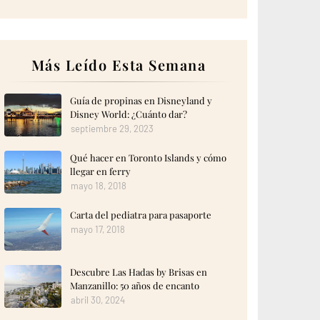
Más Leído Esta Semana
Guía de propinas en Disneyland y
Disney World: ¿Cuánto dar?
septiembre 29, 2023
Qué hacer en Toronto Islands y cómo
llegar en ferry
mayo 18, 2018
Carta del pediatra para pasaporte
mayo 17, 2018
Descubre Las Hadas by Brisas en
Manzanillo: 50 años de encanto
abril 30, 2024