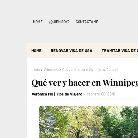
HOME
¿QUIÉN SOY?
CONTÁCTAME
HOME
RENOVAR VISA DE USA
TRAMITAR VISA DE
Inicio
Winnipeg
Qué ver y hacer en Winnipeg, Canadá
Qué ver y hacer en Winnipe
Verónica MG | Tips de Viajero
febrero 06, 2018