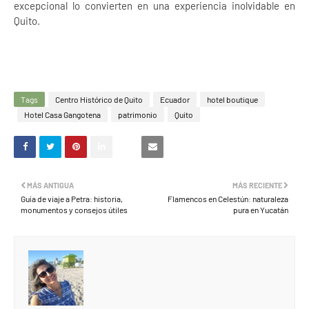
excepcional lo convierten en una experiencia inolvidable en
Quito.
Tags
Centro Histórico de Quito
Ecuador
hotel boutique
Hotel Casa Gangotena
patrimonio
Quito
MÁS ANTIGUA
MÁS RECIENTE
Guía de viaje a Petra: historia,
Flamencos en Celestún: naturaleza
monumentos y consejos útiles
pura en Yucatán