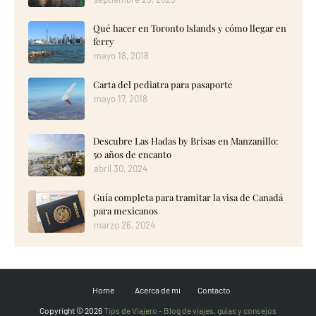
Qué hacer en Toronto Islands y cómo llegar en
ferry
mayo 18, 2018
Carta del pediatra para pasaporte
mayo 17, 2018
Descubre Las Hadas by Brisas en Manzanillo:
50 años de encanto
abril 30, 2024
Guía completa para tramitar la visa de Canadá
para mexicanos
marzo 26, 2024
Home
Acerca de mi
Contacto
Copyright ©
2026
Tips de Viajero - Blog de viajes, guías y consejos