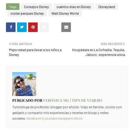
Tags
Consejos Disney
cuántos días en Disney
Disneyland
visitar parques Disney
Walt Disney World
MÁS ANTIGUA
MÁS RECIENTE
Mejor edad para llevar a los niños a
Hospédate en La Cofradía, Tequila,
Disney
Jalisco: experiencia única
PUBLICADO POR
VERÓNICA MG | TIPS DE VIAJERO
Turistóloga de profesión; blogger por afición. Viajo en familia, cocino con
gadgets y comparto mis experiencias y recetas en blogs y redes
sociales.
facebook
X
youtube
instagram
tiktok