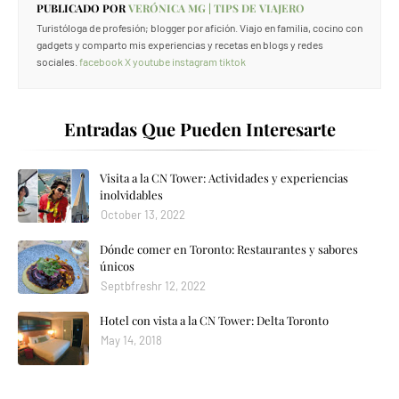
PUBLICADO POR
VERÓNICA MG | TIPS DE VIAJERO
Turistóloga de profesión; blogger por afición. Viajo en familia, cocino con
gadgets y comparto mis experiencias y recetas en blogs y redes
sociales.
facebook
X
youtube
instagram
tiktok
Entradas Que Pueden Interesarte
Visita a la CN Tower: Actividades y experiencias
inolvidables
October 13, 2022
Dónde comer en Toronto: Restaurantes y sabores
únicos
Septbfreshr 12, 2022
Hotel con vista a la CN Tower: Delta Toronto
May 14, 2018