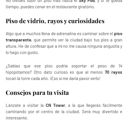
No olvides subir un piso más hasta el
Sky Pod
, y si te queda
tiempo, puedes cenar en el restaurante giratorio.
Piso de vidrio, rayos y curiosidades
Algo que a muchos llena de adrenalina es caminar sobre el
piso
transparente
, que permite ver la ciudad bajo tus pies a gran
altura. He de confesar que a mí no me causa ninguna angustia y
lo hago con gusto.
¿Sabías que ese piso podría soportar el peso de 14
hipopótamos? Otro dato curioso es que al menos
70 rayos
tocan la torre cada año. ¡Eso sí me daría pavor verlo!
Consejos para tu visita
Lánzate a visitar la
CN Tower
, a la que llegarás fácilmente
caminando por el centro de la ciudad. Será muy divertido e
interesante.