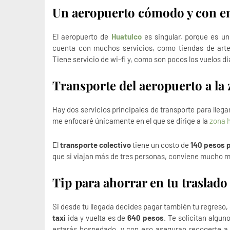
Un aeropuerto cómodo y con e
El aeropuerto de
Huatulco
es singular, porque es un
cuenta con muchos servicios, como tiendas de artesa
Tiene servicio de wi-fi y, como son pocos los vuelos di
Transporte del aeropuerto a la 
Hay dos servicios principales de transporte para llegar
me enfocaré únicamente en el que se dirige a la
zona 
El
transporte colectivo
tiene un costo de
140 pesos 
que si viajan más de tres personas, conviene mucho m
Tip para ahorrar en tu traslado
Si desde tu llegada decides pagar también tu regreso
taxi
ida y vuelta es de
640 pesos
. Te solicitan algun
estarás hospedado, y con eso aseguran recogerte 