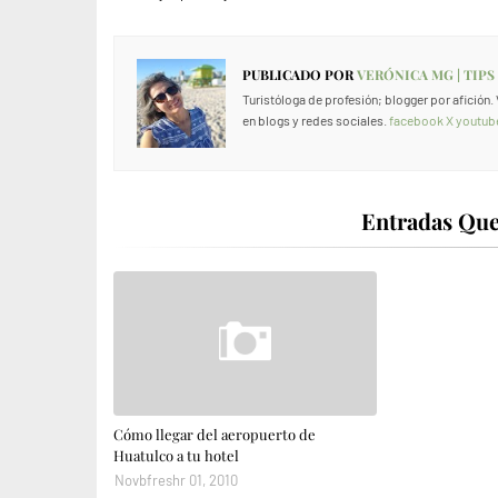
PUBLICADO POR
VERÓNICA MG | TIPS
Turistóloga de profesión; blogger por afición
en blogs y redes sociales.
facebook
X
youtub
Entradas Que
Cómo llegar del aeropuerto de
Huatulco a tu hotel
Novbfreshr 01, 2010