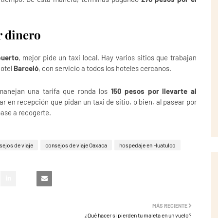
r dinero
puerto
, mejor pide un taxi local. Hay varios sitios que trabajan
hotel
Barceló
, con servicio a todos los hoteles cercanos.
manejan una tarifa que ronda los
150 pesos por llevarte al
ar en recepción que pidan un taxi de sitio, o bien, al pasear por
pase a recogerte.
ejos de viaje
consejos de viaje Oaxaca
hospedaje en Huatulco
MÁS RECIENTE
¿Qué hacer si pierden tu maleta en un vuelo?