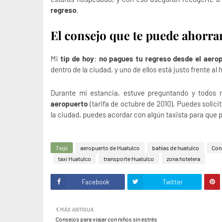
regreso
.
El consejo que te puede ahorra
Mi
tip de hoy
:
no pagues tu regreso desde el aero
dentro de la ciudad, y uno de ellos está justo frente al 
Durante mi estancia, estuve preguntando y todos 
aeropuerto
(tarifa de octubre de 2010). Puedes solicit
la ciudad, puedes acordar con algún taxista para que 
Tags
aeropuerto de Huatulco
bahías de huatulco
Cons
taxi Huatulco
transporte Huatulco
zona hotelera
Facebook
Twitter
MÁS ANTIGUA
Consejos para viajar con niños sin estrés