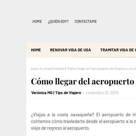
HOME
¿QUIÉN SOY?
CONTÁCTAME
HOME
RENOVAR VISA DE USA
TRAMITAR VISA DE
Inicio
zona hotelera
Cómo llegar del aeropuerto de Huatulco a tu 
Cómo llegar del aeropuerto 
Verónica MG | Tips de Viajero
noviembre 01, 2010
¿Viajas a la costa oaxaqueña? El aeropuerto de H
contamos cómo trasladarte desde el aeropuerto a la z
viaje de regreso al aeropuerto.