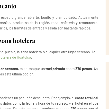
ncanto
 espacio grande, abierto, bonito y bien cuidado. Actualmente
nías, productos de la región, ropa, cafetería y restaurante.
arios, los trámites de entrada y salida son bastante rápidos.
zona hotelera
 al pueblo, la zona hotelera o cualquier otro lugar cercano. Aquí
hotelera de Huatulco
.
por persona
, mientras que un
taxi privado
cobra
370 pesos
. Así
ás esta última opción.
, obtienes un pequeño descuento. Por ejemplo, el
costo total del
os datos como la fecha y hora de tu regreso, y el hotel en el que
a tiempo. De esta manera, terminas pagando
270 pesos por el