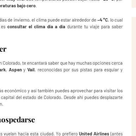
raturas bajo cero
.
as de invierno, el clima puede estar alrededor de
–4 °C
, lo cual
r es
consultar el clima día a día
durante tu viaje para saber
er
 en Colorado, te encantará saber que hay muchas opciones cerca
ark
,
Aspen
y
Vail
, reconocidas por sus pistas para esquiar y
ás económico y así también puedes aprovechar para visitar los
 capital del estado de Colorado. Desde ahí puedes desplazarte
n.
hospedarse
as vuelan hacia esta ciudad. Yo prefiero
United Airlines
(antes