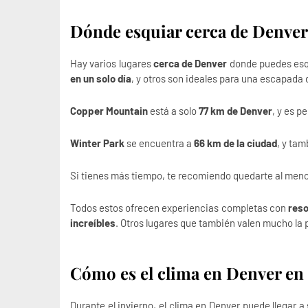
Dónde esquiar cerca de Denver
Hay varios lugares
cerca de Denver
donde puedes esqu
en un solo día
, y otros son ideales para una escapada 
Copper Mountain
está a solo
77 km de Denver
, y es p
Winter Park
se encuentra a
66 km de la ciudad
, y ta
Si tienes más tiempo, te recomiendo quedarte al men
Todos estos ofrecen experiencias completas con
reso
increíbles
. Otros lugares que también valen mucho la
Cómo es el clima en Denver en
Durante el invierno, el clima en Denver puede llegar a