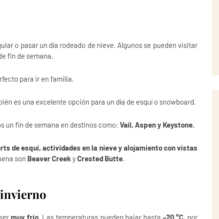
iar o pasar un día rodeado de nieve. Algunos se pueden visitar
de fin de semana.
erfecto para ir en familia.
mbién es una excelente opción para un día de esquí o snowboard.
os un fin de semana en destinos como:
Vail,
Aspen y
Keystone.
rts de esquí, actividades en la nieve y alojamiento con vistas
 pena son
Beaver Creek
y
Crested Butte
.
 invierno
 ser
muy frío
. Las temperaturas pueden bajar hasta
–20 °C
, por