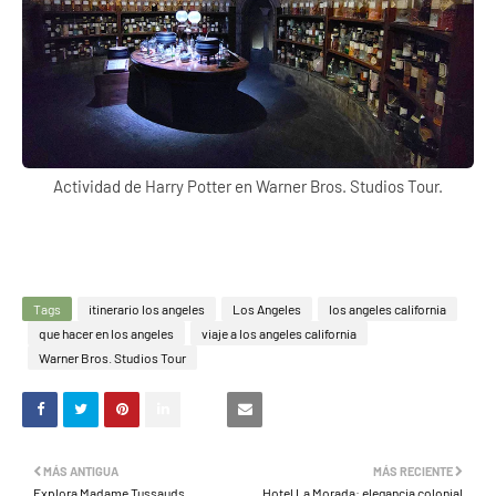
Actividad de Harry Potter en Warner Bros. Studios Tour.
Tags
itinerario los angeles
Los Angeles
los angeles california
que hacer en los angeles
viaje a los angeles california
Warner Bros. Studios Tour
MÁS ANTIGUA
MÁS RECIENTE
Explora Madame Tussauds
Hotel La Morada: elegancia colonial