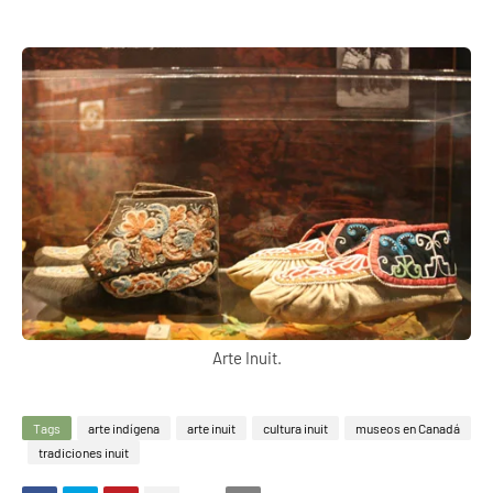
Arte Inuit.
Tags
arte indígena
arte inuit
cultura inuit
museos en Canadá
tradiciones inuit