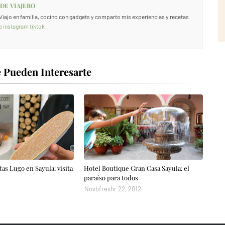
 DE VIAJERO
. Viajo en familia, cocino con gadgets y comparto mis experiencias y recetas
e
instagram
tiktok
 Pueden Interesarte
tas Lugo en Sayula: visita
Hotel Boutique Gran Casa Sayula: el
paraíso para todos
Novbfreshr 22, 2012