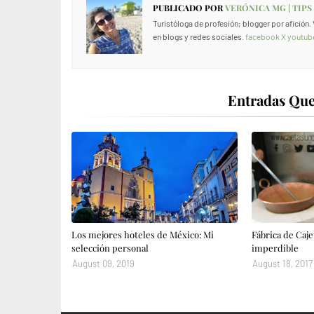
PUBLICADO POR
VERÓNICA MG | TIPS
Turistóloga de profesión; blogger por afición
en blogs y redes sociales.
facebook
X
youtub
Entradas Que
Los mejores hoteles de México: Mi
Fábrica de Caje
selección personal
imperdible
August 09, 2019
August 18, 2017