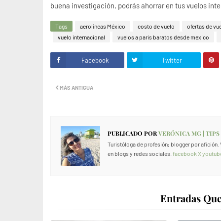
buena investigación, podrás ahorrar en tus vuelos inter
Tags
aerolíneas México
costo de vuelo
ofertas de vu
vuelo internacional
vuelos a paris baratos desde mexico
Facebook
Twitter
MÁS ANTIGUA
PUBLICADO POR
VERÓNICA MG | TIPS
Turistóloga de profesión; blogger por afición
en blogs y redes sociales.
facebook
X
youtub
Entradas Que