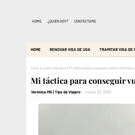
HOME
¿QUIÉN SOY?
CONTÁCTAME
HOME
RENOVAR VISA DE USA
TRAMITAR VISA DE
Inicio
vuelos baratos
Mi táctica para conseguir vuelos internaci
Mi táctica para conseguir v
Verónica MG | Tips de Viajero
marzo 25, 2025