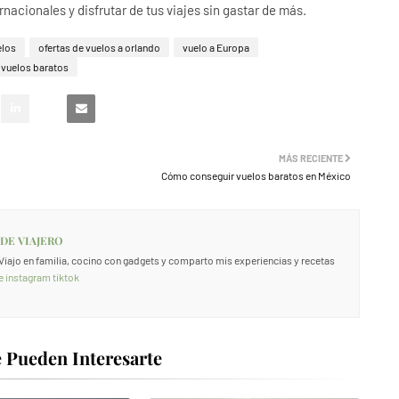
nacionales y disfrutar de tus viajes sin gastar de más.
elos
ofertas de vuelos a orlando
vuelo a Europa
vuelos baratos
MÁS RECIENTE
Cómo conseguir vuelos baratos en México
 DE VIAJERO
. Viajo en familia, cocino con gadgets y comparto mis experiencias y recetas
e
instagram
tiktok
 Pueden Interesarte