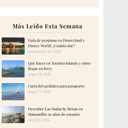
Más Leído Esta Semana
Guía de propinas en Disneyland y
Disney World: ¿Cuánto dar?
septiembre 29, 2023
Qué hacer en Toronto Islands y cómo
llegar en ferry
mayo 18, 2018
Carta del pediatra para pasaporte
mayo 17, 2018
Descubre Las Hadas by Brisas en
Manzanillo: 50 años de encanto
abril 30, 2024