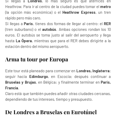
Si llegas a
Londres
, lo más seguro es que aterrices en
Heathrow. Para ir al centro de la ciudad puedes tomar el
metro
(la opción más económica) o el
Heathrow Express
, un tren
rápido pero más caro.
Si llegas a
París
, tienes dos formas de llegar al centro: el
RER
(tren suburbano) o el
autobús
. Ambas opciones rondan los 10
euros. El autobús se toma justo al salir del aeropuerto y llega
hasta
La Ópera
, mientras que para el RER debes dirigirte a la
estación dentro del mismo aeropuerto.
Arma tu tour por Europa
Este tour está planeado para comenzar en
Londres, Inglaterra
;
seguir hacia
Edimburgo
, en Escocia; después continuar a
Bruselas y Brujas
, en Bélgica; y finalmente terminar en
París,
Francia
.
Claro está que también puedes añadir otras ciudades cercanas,
dependiendo de tus intereses, tiempo y presupuesto.
De Londres a Bruselas en Eurotúnel