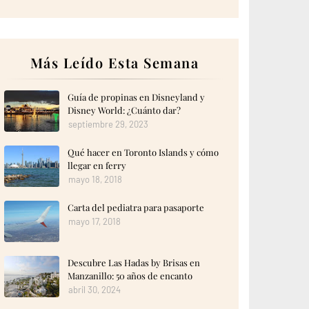
Más Leído Esta Semana
Guía de propinas en Disneyland y
Disney World: ¿Cuánto dar?
septiembre 29, 2023
Qué hacer en Toronto Islands y cómo
llegar en ferry
mayo 18, 2018
Carta del pediatra para pasaporte
mayo 17, 2018
Descubre Las Hadas by Brisas en
Manzanillo: 50 años de encanto
abril 30, 2024