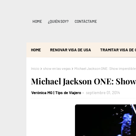
HOME
¿QUIÉN SOY?
CONTÁCTAME
HOME
RENOVAR VISA DE USA
TRAMITAR VISA DE
Inicio
show en las vegas
Michael Jackson ONE: Show imperdible d
Michael Jackson ONE: Show 
Verónica MG | Tips de Viajero
septiembre 01, 2014